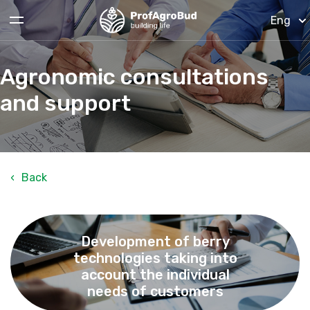
Eng
About us
Agronomic consultations
and support
Services
Technologies
Planting material
‹
Back
Our projects
Development of berry
News
technologies taking into
account the individual
Articles
needs of customers