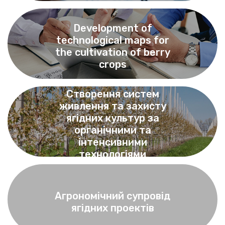
Contacts
Development of
technological maps for
the cultivation of berry
crops
Створення систем
живлення та захисту
ягідних культур за
органічними та
інтенсивними
технологіями
Агрономічний супровід
ягідних проектів